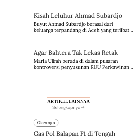
Kisah Leluhur Ahmad Subardjo
Buyut Ahmad Subardjo berasal dari 
keluarga terpandang di Aceh yang terlibat 
persaingan kekuasaan. Dia memilih 
merantau ke Jawa dan menjadi pemuka 
agama Islam. Anaknya mengikuti jejaknya.
Agar Bahtera Tak Lekas Retak
Maria Ullfah berada di dalam pusaran 
kontroversi penyusunan RUU Perkawinan. 
Berbuah manis walau penuh kompromi.
ARTIKEL LAINNYA
Selengkapnya
Olahraga
Gas Pol Balapan F1 di Tengah