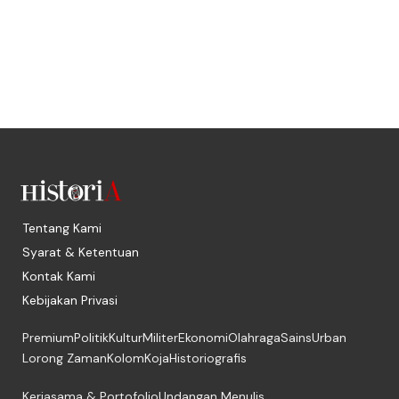
Tentang Kami
Syarat & Ketentuan
Kontak Kami
Kebijakan Privasi
Premium
Politik
Kultur
Militer
Ekonomi
Olahraga
Sains
Urban
Lorong Zaman
Kolom
Koja
Historiografis
Kerjasama & Portofolio
Undangan Menulis