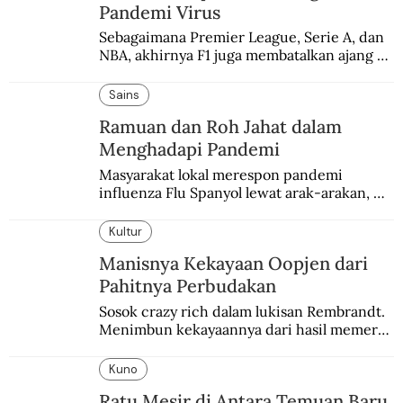
Pandemi Virus
Sebagaimana Premier League, Serie A, dan 
NBA, akhirnya F1 juga membatalkan ajang 
balapannya. Menghindari pengalaman 
enam dekade lampau.
Sains
Ramuan dan Roh Jahat dalam
Menghadapi Pandemi
Masyarakat lokal merespon pandemi 
influenza Flu Spanyol lewat arak-arakan, 
sesajen, dan ramuan jamu tradisional.
Kultur
Manisnya Kekayaan Oopjen dari
Pahitnya Perbudakan
Sosok crazy rich dalam lukisan Rembrandt. 
Menimbun kekayaannya dari hasil memeras 
keringat para budak.
Kuno
Ratu Mesir di Antara Temuan Baru