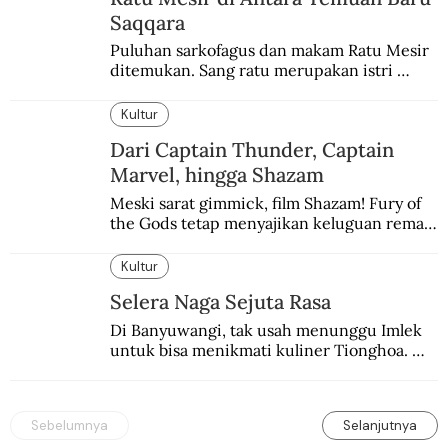
Saqqara
Puluhan sarkofagus dan makam Ratu Mesir 
ditemukan. Sang ratu merupakan istri 
sekaligus putri salah satu firaun yang 
sebelumnya keberadaannya tak pernah 
Kultur
diketahui.
Dari Captain Thunder, Captain
Marvel, hingga Shazam
Meski sarat gimmick, film Shazam! Fury of 
the Gods tetap menyajikan keluguan remaja 
yang menyimpan kekuatan para dewa 
Yunani.
Kultur
Selera Naga Sejuta Rasa
Di Banyuwangi, tak usah menunggu Imlek 
untuk bisa menikmati kuliner Tionghoa. 
Ada pasar kuliner khas yang digelar tiap 
pekan.
Sebelumnya
Selanjutnya