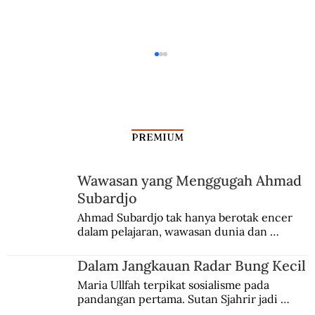
PREMIUM
Wawasan yang Menggugah Ahmad
Subardjo
Silang Sengkarut Perjalanan Pulang
Ahmad Subardjo tak hanya berotak encer 
dalam pelajaran, wawasan dunia dan 
Odysseus
kesadaran kebangsaannya tumbuh berkat 
Jules Verne, Multatuli, hingga Sun Yat-sen.
Dalam Jangkauan Radar Bung Kecil
Maria Ullfah terpikat sosialisme pada 
pandangan pertama. Sutan Sjahrir jadi 
comblangnya.