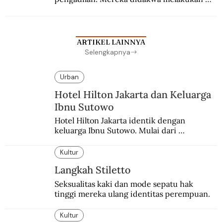
penculikan Sutan Sjahrir dan berupaya 
menggulingkan pemerintahan.
ARTIKEL LAINNYA
Selengkapnya
Urban
Hotel Hilton Jakarta dan Keluarga
Ibnu Sutowo
Hotel Hilton Jakarta identik dengan 
keluarga Ibnu Sutowo. Mulai dari 
kepemilikan hotel hingga skandal berdarah 
pada malam tahun baru.
Kultur
Langkah Stiletto
Seksualitas kaki dan mode sepatu hak 
tinggi mereka ulang identitas perempuan.
Kultur