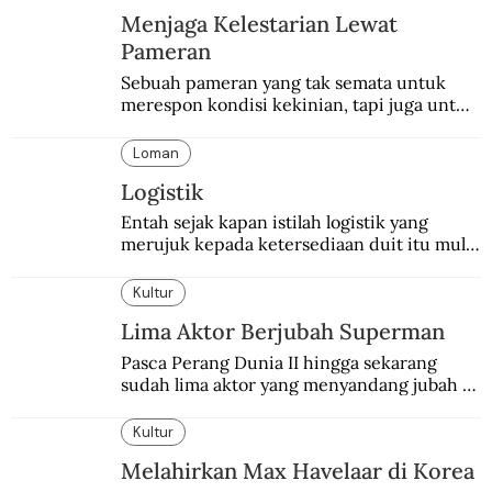
Menjaga Kelestarian Lewat
Pameran
Sebuah pameran yang tak semata untuk 
merespon kondisi kekinian, tapi juga untuk 
menghidupkan sekaligus mengabadikan 
Balai Budaya selaku tempat bersejarah 
Loman
dalam dunia seni-budaya bangsa.
Logistik
Entah sejak kapan istilah logistik yang 
merujuk kepada ketersediaan duit itu mulai 
digunakan.
Kultur
Lima Aktor Berjubah Superman
Pasca Perang Dunia II hingga sekarang 
sudah lima aktor yang menyandang jubah 
Superman. Siapa yang paling difavoritkan 
para penggemarnya?
Kultur
Melahirkan Max Havelaar di Korea