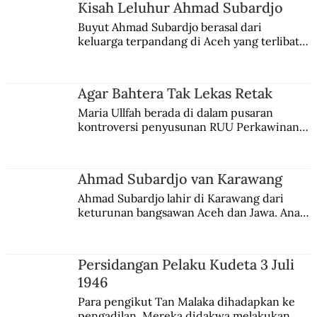
Kisah Leluhur Ahmad Subardjo
Kisah Petrus Saat Kudatuli Meletus
Buyut Ahmad Subardjo berasal dari 
keluarga terpandang di Aceh yang terlibat 
persaingan kekuasaan. Dia memilih 
merantau ke Jawa dan menjadi pemuka 
agama Islam. Anaknya mengikuti jejaknya.
Agar Bahtera Tak Lekas Retak
Maria Ullfah berada di dalam pusaran 
kontroversi penyusunan RUU Perkawinan. 
Berbuah manis walau penuh kompromi.
Ahmad Subardjo van Karawang
Ahmad Subardjo lahir di Karawang dari 
keturunan bangsawan Aceh dan Jawa. Anak 
kesayangan mantri polisi ini pindah ke 
Batavia untuk melanjutkan pendidikan di 
sekolah Belanda.
Persidangan Pelaku Kudeta 3 Juli
1946
Para pengikut Tan Malaka dihadapkan ke 
pengadilan. Mereka didakwa melakukan 