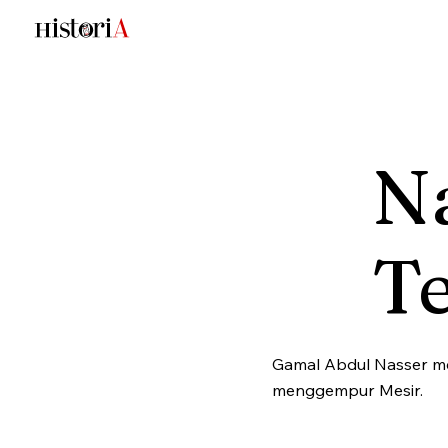
Na
T
Gamal Abdul Nasser men
menggempur Mesir.