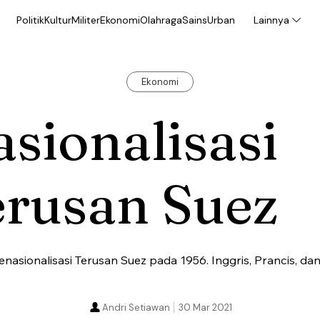
Politik
Kultur
Militer
Ekonomi
Olahraga
Sains
Urban
Lainnya
Ekonomi
sionalisasi
erusan Suez
asionalisasi Terusan Suez pada 1956. Inggris, Prancis, dan
Andri Setiawan
30 Mar 2021