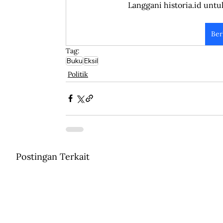
Langgani historia.id untu
Ber
Tag:
Buku
Eksil
Politik
Postingan Terkait