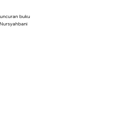
eluncuran buku
: Nursyahbani