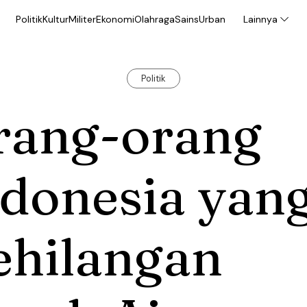
Politik
Kultur
Militer
Ekonomi
Olahraga
Sains
Urban
Lainnya
Politik
rang-orang
ndonesia yan
ehilangan