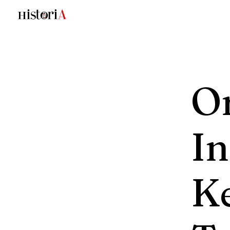
O
I
K