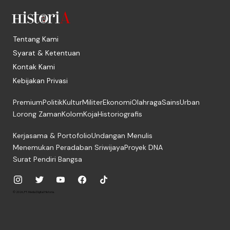
Tentang Kami
Syarat & Ketentuan
Kontak Kami
Kebijakan Privasi
Premium
Politik
Kultur
Militer
Ekonomi
Olahraga
Sains
Urban
Lorong Zaman
Kolom
Koja
Historiografis
Kerjasama & Portofolio
Undangan Menulis
Menemukan Peradaban Sriwijaya
Proyek DNA
Surat Pendiri Bangsa
© 2026, PT. Media Digital Historia.