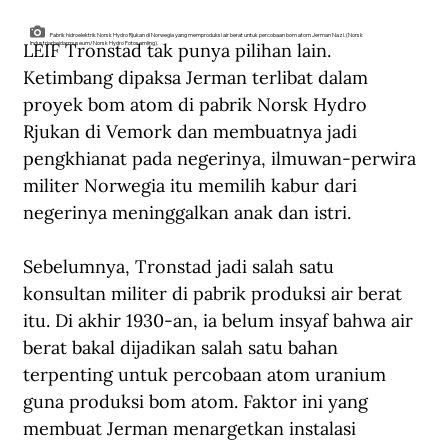
Pabrik hidroelektrik Norsk Hydro Rjukan di Norwegia yang memproduksi air berat untuk percobaan bom atom Jerman Nazi. (Norsk
LEIF Tronstad tak punya pilihan lain. 
Industriarbeidarmuseum/Norsk Hydro Fotosamling).
Ketimbang dipaksa Jerman terlibat dalam 
proyek bom atom di pabrik Norsk Hydro 
Rjukan di Vemork dan membuatnya jadi 
pengkhianat pada negerinya, ilmuwan-perwira 
militer Norwegia itu memilih kabur dari 
negerinya meninggalkan anak dan istri.
Sebelumnya, Tronstad jadi salah satu 
konsultan militer di pabrik produksi air berat 
itu. Di akhir 1930-an, ia belum insyaf bahwa air 
berat bakal dijadikan salah satu bahan 
terpenting untuk percobaan atom uranium 
guna produksi bom atom. Faktor ini yang 
membuat Jerman menargetkan instalasi 