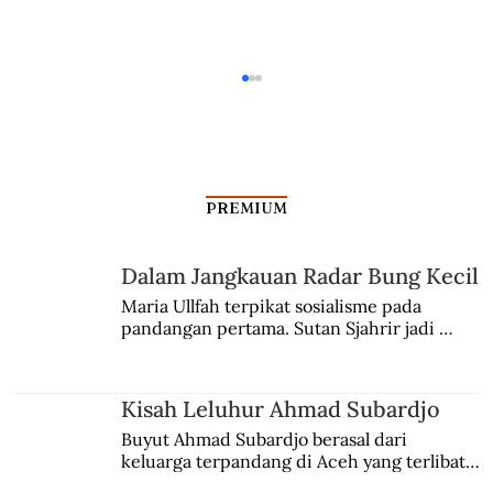
PREMIUM
Dalam Jangkauan Radar Bung Kecil
Maria Ullfah terpikat sosialisme pada 
pandangan pertama. Sutan Sjahrir jadi 
Sikut-sikutan Perlombaan Bom Atom
comblangnya.
Amerika-Jerman
Kisah Leluhur Ahmad Subardjo
Buyut Ahmad Subardjo berasal dari 
keluarga terpandang di Aceh yang terlibat 
persaingan kekuasaan. Dia memilih 