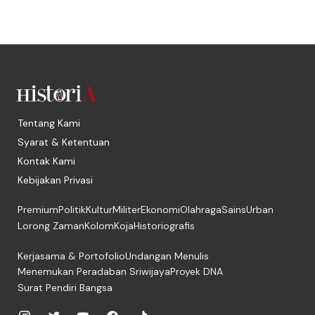
Tentang Kami
Syarat & Ketentuan
Kontak Kami
Kebijakan Privasi
Premium
Politik
Kultur
Militer
Ekonomi
Olahraga
Sains
Urban
Lorong Zaman
Kolom
Koja
Historiografis
Kerjasama & Portofolio
Undangan Menulis
Menemukan Peradaban Sriwijaya
Proyek DNA
Surat Pendiri Bangsa