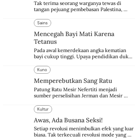
Tak terima seorang warganya tewas di 
tangan pejuang pembebasan Palestina, 
pemerintahan Ronald Reagan melakukan 
pembalasan.
Sains
Mencegah Bayi Mati Karena
Tetanus
Pada awal kemerdekaan angka kematian 
bayi cukup tinggi. Upaya pendidikan dukun 
pun dilakukan lewat Proyek Serpong.
Kuno
Memperebutkan Sang Ratu
Patung Ratu Mesir Nefertiti menjadi 
sumber perselisihan Jerman dan Mesir 
selama puluhan tahun.
Kultur
Awas, Ada Busana Seksi!
Setiap revolusi menimbulkan efek yang luar 
biasa. Tak terkecuali revolusi mode yang 