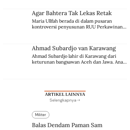
merantau ke Jawa dan menjadi pemuka 
agama Islam. Anaknya mengikuti jejaknya.
Agar Bahtera Tak Lekas Retak
Maria Ullfah berada di dalam pusaran 
kontroversi penyusunan RUU Perkawinan. 
Berbuah manis walau penuh kompromi.
Ahmad Subardjo van Karawang
Ahmad Subardjo lahir di Karawang dari 
keturunan bangsawan Aceh dan Jawa. Anak 
kesayangan mantri polisi ini pindah ke 
Batavia untuk melanjutkan pendidikan di 
sekolah Belanda.
ARTIKEL LAINNYA
Selengkapnya
Militer
Balas Dendam Paman Sam