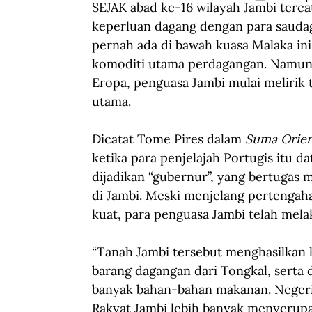
SEJAK abad ke-16 wilayah Jambi terc
keperluan dagang dengan para saudag
pernah ada di bawah kuasa Malaka ini
komoditi utama perdagangan. Namun 
Eropa, penguasa Jambi mulai melirik
utama.
Dicatat Tome Pires dalam 
Suma Orien
ketika para penjelajah Portugis itu d
dijadikan “gubernur”, yang bertugas
di Jambi. Meski menjelang pertengah
kuat, para penguasa Jambi telah mela
“Tanah Jambi tersebut menghasilkan
barang dagangan dari Tongkal, serta d
banyak bahan-bahan makanan. Negeri 
Rakyat Jambi lebih banyak menyerupa