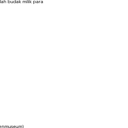
ah budak milik para
penmuseum)