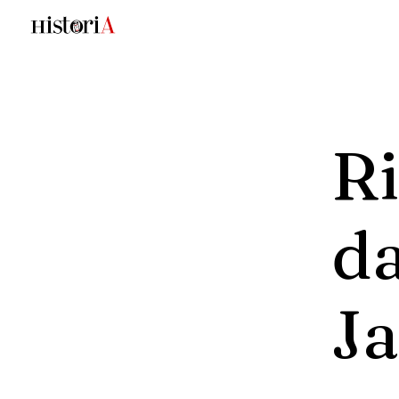
R
d
J