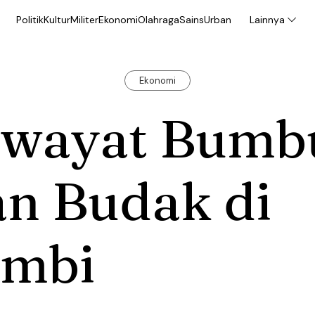
Politik
Kultur
Militer
Ekonomi
Olahraga
Sains
Urban
Lainnya
Ekonomi
iwayat Bumb
an Budak di
ambi