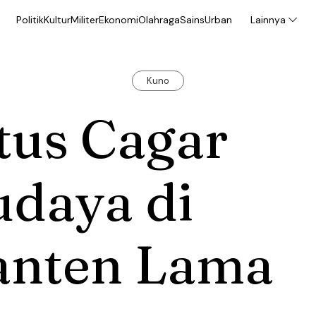
Politik
Kultur
Militer
Ekonomi
Olahraga
Sains
Urban
Lainnya
Kuno
tus Cagar
udaya di
anten Lama