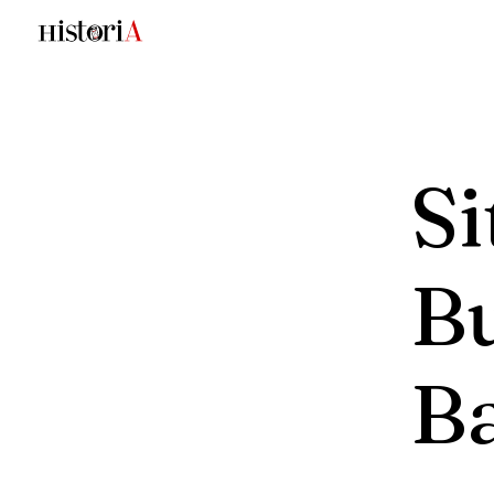
Si
B
B