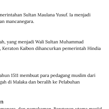
erintahan Sultan Maulana Yusuf. Ia menjadi 
dan mancanegara.
yah, yang menjadi Wali Sultan Muhammad 
2, Keraton Kaibon dihancurkan pemerintah Hindia 
tahun 1511 membuat para pedagang muslim dari 
gah di Malaka dan beralih ke Pelabuhan 
en
, menara, dan pemakaman. Bangunan utama masjid 