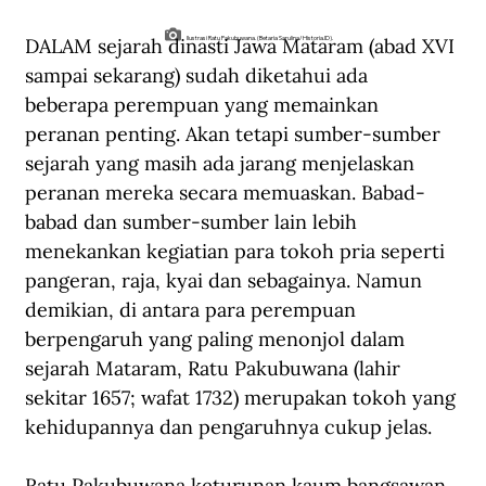
DALAM sejarah dinasti Jawa Mataram (abad XVI 
Ilustrasi Ratu Pakubuwana. (Betaria Sarulina/Historia.ID).
sampai sekarang) sudah diketahui ada 
beberapa perempuan yang memainkan 
peranan penting. Akan tetapi sumber-sumber 
sejarah yang masih ada jarang menjelaskan 
peranan mereka secara memuaskan. Babad-
babad dan sumber-sumber lain lebih 
menekankan kegiatian para tokoh pria seperti 
pangeran, raja, kyai dan sebagainya. Namun 
demikian, di antara para perempuan 
berpengaruh yang paling menonjol dalam 
sejarah Mataram, Ratu Pakubuwana (lahir 
sekitar 1657; wafat 1732) merupakan tokoh yang 
kehidupannya dan pengaruhnya cukup jelas.
Ratu Pakubuwana keturunan kaum bangsawan 