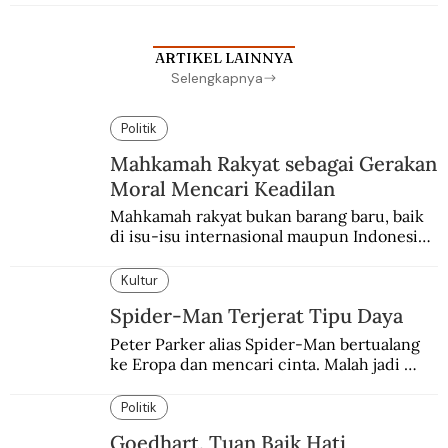
menggulingkan pemerintahan.
ARTIKEL LAINNYA
Selengkapnya
Politik
Mahkamah Rakyat sebagai Gerakan
Moral Mencari Keadilan
Mahkamah rakyat bukan barang baru, baik 
di isu-isu internasional maupun Indonesia. 
Wacananya muncul lagi sebagai alternatif 
pengungkapan kebenaran.
Kultur
Spider-Man Terjerat Tipu Daya
Peter Parker alias Spider-Man bertualang 
ke Eropa dan mencari cinta. Malah jadi 
korban hoax dan tipu daya.
Politik
Goedhart, Tuan Baik Hati