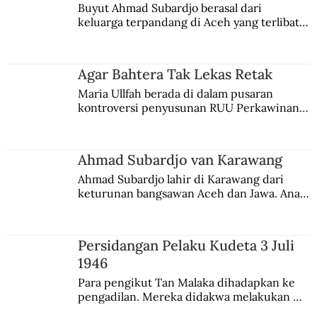
Buyut Ahmad Subardjo berasal dari 
keluarga terpandang di Aceh yang terlibat 
Misteri Seorang Turki dalam Perang
persaingan kekuasaan. Dia memilih 
Saudara di Jawa
merantau ke Jawa dan menjadi pemuka 
agama Islam. Anaknya mengikuti jejaknya.
Agar Bahtera Tak Lekas Retak
Maria Ullfah berada di dalam pusaran 
kontroversi penyusunan RUU Perkawinan. 
Berbuah manis walau penuh kompromi.
Ahmad Subardjo van Karawang
Ahmad Subardjo lahir di Karawang dari 
keturunan bangsawan Aceh dan Jawa. Anak 
kesayangan mantri polisi ini pindah ke 
Batavia untuk melanjutkan pendidikan di 
sekolah Belanda.
Persidangan Pelaku Kudeta 3 Juli
1946
Para pengikut Tan Malaka dihadapkan ke 
pengadilan. Mereka didakwa melakukan 
penculikan Sutan Sjahrir dan berupaya 