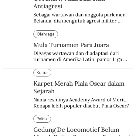
Antiagresi
Sebagai wartawan dan anggota parlemen 
Belanda, dia mengutuk agresi militer 
Belanda dan menganggapnya sebagai aksi 
edan dan sia-sia.
Olahraga
Mula Turnamen Para Juara
Digagas wartawan dan diadaptasi dari 
turnamen di Amerika Latin, pamor Liga 
Champions justru hampir menyamai Piala 
Dunia.
Kultur
Karpet Merah Piala Oscar dalam
Sejarah
Nama resminya Academy Award of Merit. 
Kenapa lebih populer disebut Piala Oscar?
Politik
Gedung De Locomotief Belum