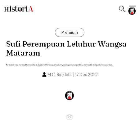
Premium
Sufi Perempuan Leluhur Wangsa
Mataram
Permaisuri yang membuat Kompeni takut. Sumber VOC menggambarkannya sebagai seorang ambisius dan mudah melepaskan rasa dendam.
M.C. Ricklefs
17 Des 2022