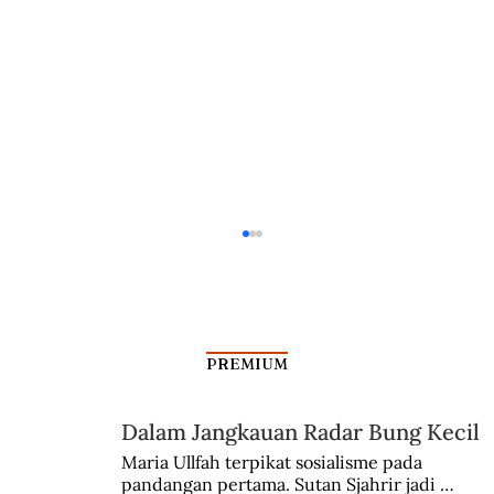
PREMIUM
Dalam Jangkauan Radar Bung Kecil
Maria Ullfah terpikat sosialisme pada 
pandangan pertama. Sutan Sjahrir jadi 
Silang Sengkarut Perjalanan Pulang