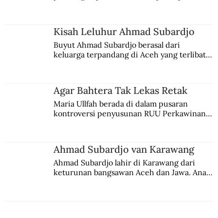
comblangnya.
Odysseus
Kisah Leluhur Ahmad Subardjo
Buyut Ahmad Subardjo berasal dari 
keluarga terpandang di Aceh yang terlibat 
persaingan kekuasaan. Dia memilih 
merantau ke Jawa dan menjadi pemuka 
agama Islam. Anaknya mengikuti jejaknya.
Agar Bahtera Tak Lekas Retak
Maria Ullfah berada di dalam pusaran 
kontroversi penyusunan RUU Perkawinan. 
Berbuah manis walau penuh kompromi.
Ahmad Subardjo van Karawang
Ahmad Subardjo lahir di Karawang dari 
keturunan bangsawan Aceh dan Jawa. Anak 
kesayangan mantri polisi ini pindah ke 
Batavia untuk melanjutkan pendidikan di 
sekolah Belanda.