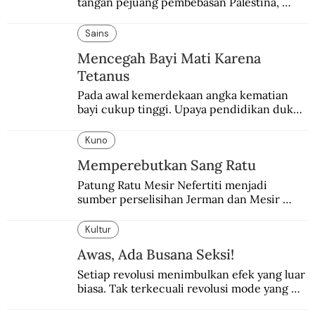
tangan pejuang pembebasan Palestina, 
pemerintahan Ronald Reagan melakukan 
pembalasan.
Sains
Mencegah Bayi Mati Karena
Tetanus
Pada awal kemerdekaan angka kematian 
bayi cukup tinggi. Upaya pendidikan dukun 
pun dilakukan lewat Proyek Serpong.
Kuno
Memperebutkan Sang Ratu
Patung Ratu Mesir Nefertiti menjadi 
sumber perselisihan Jerman dan Mesir 
selama puluhan tahun.
Kultur
Awas, Ada Busana Seksi!
Setiap revolusi menimbulkan efek yang luar 
biasa. Tak terkecuali revolusi mode yang 
seksi-seksi.