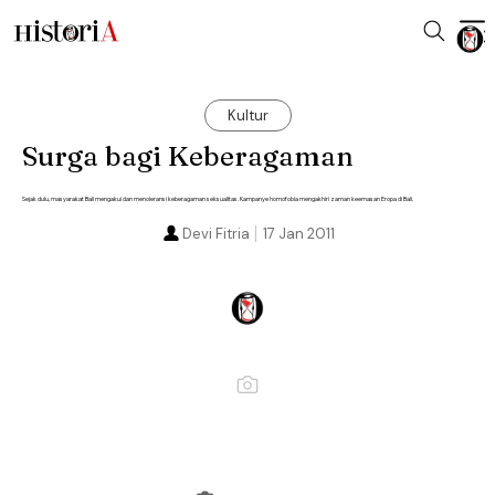
Kultur
Surga bagi Keberagaman
Sejak dulu, masyarakat Bali mengakui dan menoleransi keberagaman seksualitas. Kampanye homofobia mengakhiri zaman keemasan Eropa di Bali.
Devi Fitria
17 Jan 2011