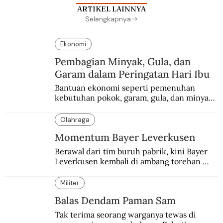
ARTIKEL LAINNYA
Selengkapnya
Ekonomi
Pembagian Minyak, Gula, dan
Garam dalam Peringatan Hari Ibu
Bantuan ekonomi seperti pemenuhan 
kebutuhan pokok, garam, gula, dan minyak 
menjadi salah satu perhatian dalam 
peringatan Hari Ibu.
Olahraga
Momentum Bayer Leverkusen
Berawal dari tim buruh pabrik, kini Bayer 
Leverkusen kembali di ambang torehan 
“treble”. Sempat diejek dengan julukan 
“Neverkusen”.
Militer
Balas Dendam Paman Sam
Tak terima seorang warganya tewas di 