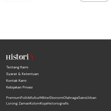
Tentang Kami
Syarat & Ketentuan
Kontak Kami
Kebijakan Privasi
Premium
Politik
Kultur
Militer
Ekonomi
Olahraga
Sains
Urban
Lorong Zaman
Kolom
Koja
Historiografis