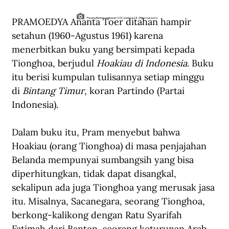
PRAMOEDYA Ananta Toer ditahan hampir 
Perang Banten melawan VOC pada 1628. (Rijksmuseum).
setahun (1960-Agustus 1961) karena 
menerbitkan buku yang bersimpati kepada 
Tionghoa, berjudul 
Hoakiau di Indonesia
. Buku 
itu berisi kumpulan tulisannya setiap minggu 
di 
Bintang Timur
, koran Partindo (Partai 
Indonesia). 
Dalam buku itu, Pram menyebut bahwa 
Hoakiau (orang Tionghoa) di masa penjajahan 
Belanda mempunyai sumbangsih yang bisa 
diperhitungkan, tidak dapat disangkal, 
sekalipun ada juga Tionghoa yang merusak jasa 
itu. Misalnya, Sacanegara, seorang Tionghoa, 
berkong-kalikong dengan Ratu Syarifah 
Fatimah dari Banten, seorang keturunan Arab, 