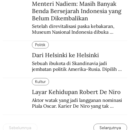
Menteri Nadiem: Masih Banyak
Benda Bersejarah Indonesia yang
Belum Dikembalikan
Setelah direvitalisasi paska kebakaran, 
Museum Nasional Indonesia dibuka 
kembali. Bertepatan dengan perhelatan 
Pameran Repatriasi 2024.
Politik
Dari Helsinki ke Helsinki
Sebuah ibukota di Skandinavia jadi 
jembatan politik Amerika-Rusia. Dipilih 
karena kenetralannya sejak Perang Dingin.
Kultur
Layar Kehidupan Robert De Niro
Aktor watak yang jadi langganan nominasi 
Piala Oscar. Karier De Niro yang tak 
terbelenggu batas-batas genre merentang 
lebih dari setengah abad.
Sebelumnya
Selanjutnya