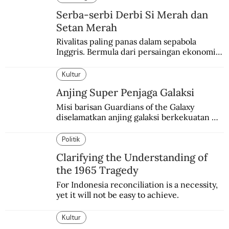
Serba-serbi Derbi Si Merah dan
Setan Merah
Rivalitas paling panas dalam sepabola 
Inggris. Bermula dari persaingan ekonomi 
dan industri.
Kultur
Anjing Super Penjaga Galaksi
Misi barisan Guardians of the Galaxy 
diselamatkan anjing galaksi berkekuatan 
super. Karakter yang terinspirasi dari Laika 
si martir antariksa Soviet.
Politik
Clarifying the Understanding of
the 1965 Tragedy
For Indonesia reconciliation is a necessity, 
yet it will not be easy to achieve.
Kultur