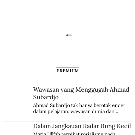
PREMIUM
Wawasan yang Menggugah Ahmad
Subardjo
Mata-mata Mataram dalam Penaklukan
Ahmad Subardjo tak hanya berotak encer 
dalam pelajaran, wawasan dunia dan 
Tuban
kesadaran kebangsaannya tumbuh berkat 
Jules Verne, Multatuli, hingga Sun Yat-sen.
Dalam Jangkauan Radar Bung Kecil
Maria Ullfah terpikat sosialisme pada 