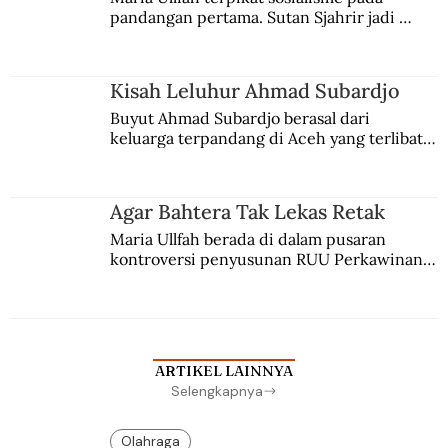
pandangan pertama. Sutan Sjahrir jadi 
comblangnya.
Kisah Leluhur Ahmad Subardjo
Buyut Ahmad Subardjo berasal dari 
keluarga terpandang di Aceh yang terlibat 
persaingan kekuasaan. Dia memilih 
merantau ke Jawa dan menjadi pemuka 
agama Islam. Anaknya mengikuti jejaknya.
Agar Bahtera Tak Lekas Retak
Maria Ullfah berada di dalam pusaran 
kontroversi penyusunan RUU Perkawinan. 
Berbuah manis walau penuh kompromi.
ARTIKEL LAINNYA
Selengkapnya
Olahraga