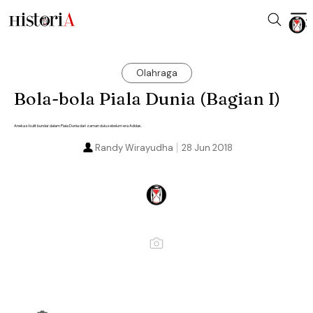
Olahraga
Bola-bola Piala Dunia (Bagian I)
Aneka si kulit bundar dalam Piala Dunia dari zaman dulu sebelum era Adidas.
Randy Wirayudha
28 Jun 2018