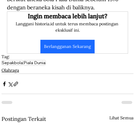
dengan beraneka kisah di baliknya.
Ingin membaca lebih lanjut?
Langgani historia.id untuk terus membaca postingan 
eksklusif ini.
Berlangganan Sekarang
Tag:
Sepakbola
Piala Dunia
Olahraga
Lihat Semua
Postingan Terkait