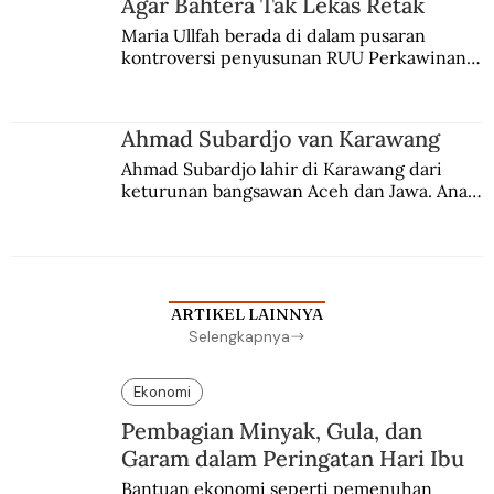
Agar Bahtera Tak Lekas Retak
Maria Ullfah berada di dalam pusaran 
kontroversi penyusunan RUU Perkawinan. 
Berbuah manis walau penuh kompromi.
Ahmad Subardjo van Karawang
Ahmad Subardjo lahir di Karawang dari 
keturunan bangsawan Aceh dan Jawa. Anak 
kesayangan mantri polisi ini pindah ke 
Batavia untuk melanjutkan pendidikan di 
sekolah Belanda.
ARTIKEL LAINNYA
Selengkapnya
Ekonomi
Pembagian Minyak, Gula, dan
Garam dalam Peringatan Hari Ibu
Bantuan ekonomi seperti pemenuhan 