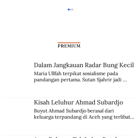
PREMIUM
Dari Bangsal Institusi Mental
Dalam Jangkauan Radar Bung Kecil
Maria Ullfah terpikat sosialisme pada 
pandangan pertama. Sutan Sjahrir jadi 
comblangnya.
Kisah Leluhur Ahmad Subardjo
Buyut Ahmad Subardjo berasal dari 
keluarga terpandang di Aceh yang terlibat 
persaingan kekuasaan. Dia memilih 
merantau ke Jawa dan menjadi pemuka 
agama Islam. Anaknya mengikuti jejaknya.