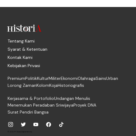
Tentang Kami
Syarat & Ketentuan
Kontak Kami
Kebijakan Privasi
Premium
Politik
Kultur
Militer
Ekonomi
Olahraga
Sains
Urban
Lorong Zaman
Kolom
Koja
Historiografis
Kerjasama & Portofolio
Undangan Menulis
Menemukan Peradaban Sriwijaya
Proyek DNA
Surat Pendiri Bangsa
© 2026, PT. Media Digital Historia.