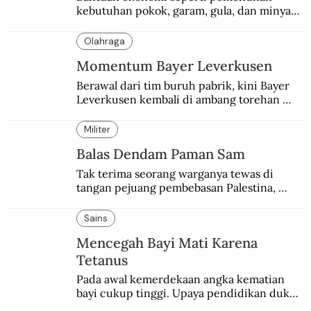
kebutuhan pokok, garam, gula, dan minyak 
menjadi salah satu perhatian dalam 
peringatan Hari Ibu.
Olahraga
Momentum Bayer Leverkusen
Berawal dari tim buruh pabrik, kini Bayer 
Leverkusen kembali di ambang torehan 
“treble”. Sempat diejek dengan julukan 
“Neverkusen”.
Militer
Balas Dendam Paman Sam
Tak terima seorang warganya tewas di 
tangan pejuang pembebasan Palestina, 
pemerintahan Ronald Reagan melakukan 
pembalasan.
Sains
Mencegah Bayi Mati Karena
Tetanus
Pada awal kemerdekaan angka kematian 
bayi cukup tinggi. Upaya pendidikan dukun 
pun dilakukan lewat Proyek Serpong.