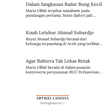
Jules Verne, Multatuli, hingga Sun Yat-sen.
Dalam Jangkauan Radar Bung Kecil
Maria Ullfah terpikat sosialisme pada 
pandangan pertama. Sutan Sjahrir jadi 
comblangnya.
Kisah Leluhur Ahmad Subardjo
Buyut Ahmad Subardjo berasal dari 
keluarga terpandang di Aceh yang terlibat 
persaingan kekuasaan. Dia memilih 
merantau ke Jawa dan menjadi pemuka 
agama Islam. Anaknya mengikuti jejaknya.
Agar Bahtera Tak Lekas Retak
Maria Ullfah berada di dalam pusaran 
kontroversi penyusunan RUU Perkawinan. 
Berbuah manis walau penuh kompromi.
ARTIKEL LAINNYA
Selengkapnya