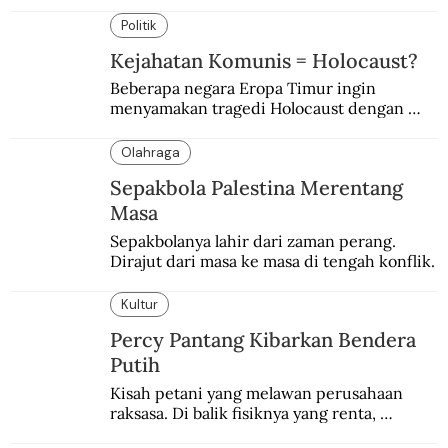
Dimanfaatkan kelompok tertentu demi 
tujuan politik.
Politik
Kejahatan Komunis = Holocaust?
Beberapa negara Eropa Timur ingin 
menyamakan tragedi Holocaust dengan 
kejahatan komunis Soviet.
Olahraga
Sepakbola Palestina Merentang
Masa
Sepakbolanya lahir dari zaman perang. 
Dirajut dari masa ke masa di tengah konflik.
Kultur
Percy Pantang Kibarkan Bendera
Putih
Kisah petani yang melawan perusahaan 
raksasa. Di balik fisiknya yang renta, 
semangat perlawanannya berapi-api.