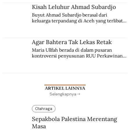
Kisah Leluhur Ahmad Subardjo
Buyut Ahmad Subardjo berasal dari 
keluarga terpandang di Aceh yang terlibat 
persaingan kekuasaan. Dia memilih 
merantau ke Jawa dan menjadi pemuka 
agama Islam. Anaknya mengikuti jejaknya.
Agar Bahtera Tak Lekas Retak
Maria Ullfah berada di dalam pusaran 
kontroversi penyusunan RUU Perkawinan. 
Berbuah manis walau penuh kompromi.
ARTIKEL LAINNYA
Selengkapnya
Olahraga
Sepakbola Palestina Merentang
Masa