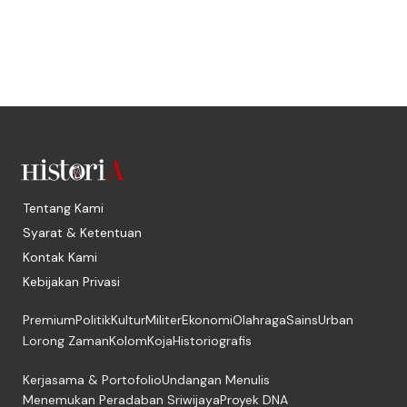
Tentang Kami
Syarat & Ketentuan
Kontak Kami
Kebijakan Privasi
Premium
Politik
Kultur
Militer
Ekonomi
Olahraga
Sains
Urban
Lorong Zaman
Kolom
Koja
Historiografis
Kerjasama & Portofolio
Undangan Menulis
Menemukan Peradaban Sriwijaya
Proyek DNA