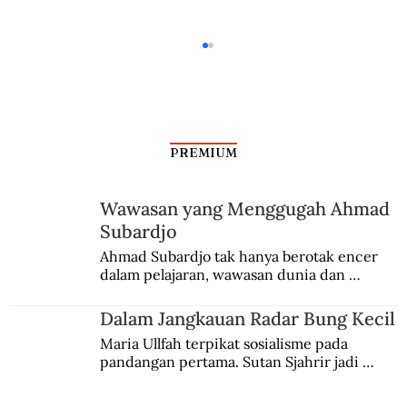
PREMIUM
Seteru dari Gunungkidul
Wawasan yang Menggugah Ahmad
Subardjo
Ahmad Subardjo tak hanya berotak encer 
dalam pelajaran, wawasan dunia dan 
kesadaran kebangsaannya tumbuh berkat 
Jules Verne, Multatuli, hingga Sun Yat-sen.
Dalam Jangkauan Radar Bung Kecil
Maria Ullfah terpikat sosialisme pada 
pandangan pertama. Sutan Sjahrir jadi 
comblangnya.