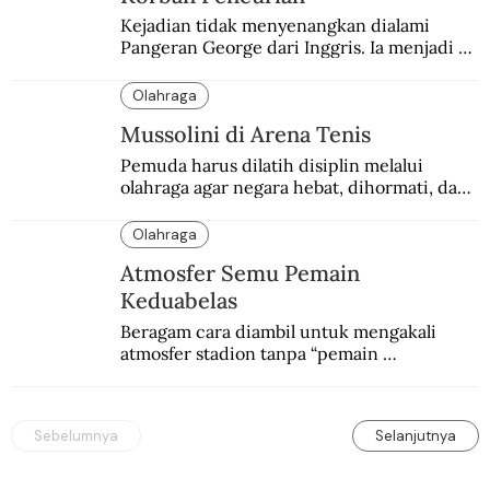
Kejadian tidak menyenangkan dialami 
Pangeran George dari Inggris. Ia menjadi 
korban pencurian saat berkunjung ke 
Buenos Aires, Argentina.
Olahraga
Mussolini di Arena Tenis
Pemuda harus dilatih disiplin melalui 
olahraga agar negara hebat, dihormati, dan 
ditakuti, kata Mussolini.
Olahraga
Atmosfer Semu Pemain
Keduabelas
Beragam cara diambil untuk mengakali 
atmosfer stadion tanpa “pemain 
keduabelas”. Dari mural kontroversial 
hingga boneka seks.
Sebelumnya
Selanjutnya