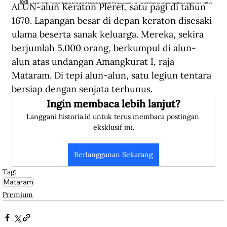
ALUN-alun Keraton Pleret, satu pagi di tahun 
Lukisan (1890) menggambarkan Amangkurat II menghukum mati Trunajaya, sekutu dan menantu Kajoran, dengan cara ditusuk dengan keris. (KITLV).
1670. Lapangan besar di depan keraton disesaki 
ulama beserta sanak keluarga. Mereka, sekira 
berjumlah 5.000 orang, berkumpul di alun-
alun atas undangan Amangkurat I, raja 
Mataram. Di tepi alun-alun, satu legiun tentara 
bersiap dengan senjata terhunus.  
Ingin membaca lebih lanjut?
Langgani historia.id untuk terus membaca postingan 
eksklusif ini.
Berlangganan Sekarang
Tag:
Mataram
Premium