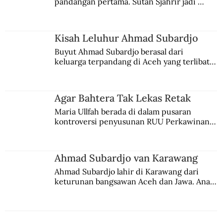
pandangan pertama. Sutan Sjahrir jadi 
Bongkar Pasang Kurikulum Sepanjang
comblangnya.
Zaman
Kisah Leluhur Ahmad Subardjo
Buyut Ahmad Subardjo berasal dari 
keluarga terpandang di Aceh yang terlibat 
persaingan kekuasaan. Dia memilih 
merantau ke Jawa dan menjadi pemuka 
agama Islam. Anaknya mengikuti jejaknya.
Agar Bahtera Tak Lekas Retak
Maria Ullfah berada di dalam pusaran 
kontroversi penyusunan RUU Perkawinan. 
Berbuah manis walau penuh kompromi.
Ahmad Subardjo van Karawang
Ahmad Subardjo lahir di Karawang dari 
keturunan bangsawan Aceh dan Jawa. Anak 
kesayangan mantri polisi ini pindah ke 
Batavia untuk melanjutkan pendidikan di 
sekolah Belanda.