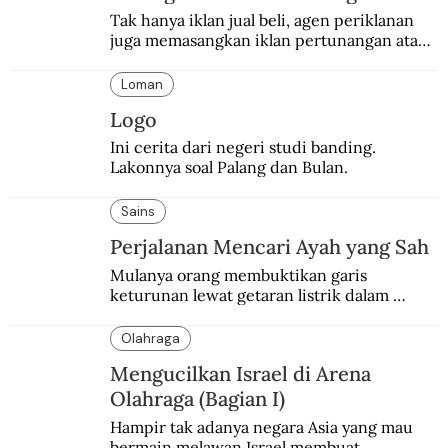
Tak hanya iklan jual beli, agen periklanan 
juga memasangkan iklan pertunangan atau 
pernikahan. Ini kisah Hamid yang 
memasang iklan pertunangan palsu.
Loman
Logo
Ini cerita dari negeri studi banding. 
Lakonnya soal Palang dan Bulan.
Sains
Perjalanan Mencari Ayah yang Sah
Mulanya orang membuktikan garis 
keturunan lewat getaran listrik dalam 
darah, baru kemudian dengan tes DNA.
Olahraga
Mengucilkan Israel di Arena
Olahraga (Bagian I)
Hampir tak adanya negara Asia yang mau 
bermain melawan Israel membuat 