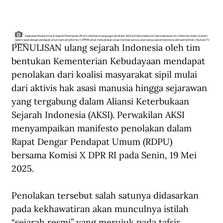
Sejarawan Ruang Arsip & Sejarah Perempuan (RUAS) Indonesia yang juga sekretaris AKSI, Ita Fatia Nadia (kiri) dan sejarawan Asvi Warman Adam (kanan)
dalam rapat dengar pendapat umum bersama Komisi X DPR RI untuk menyatakan sikap menolak penyusunan ulang sejarah Indonesia oleh pemerintah. (Youtube TV
PENULISAN ulang sejarah Indonesia oleh tim 
Parlemen).
bentukan Kementerian Kebudayaan mendapat 
penolakan dari koalisi masyarakat sipil mulai 
dari aktivis hak asasi manusia hingga sejarawan 
yang tergabung dalam Aliansi Keterbukaan 
Sejarah Indonesia (AKSI). Perwakilan AKSI 
menyampaikan manifesto penolakan dalam 
Rapat Dengar Pendapat Umum (RDPU) 
bersama Komisi X DPR RI pada Senin, 19 Mei 
2025.
Penolakan tersebut salah satunya didasarkan 
pada kekhawatiran akan munculnya istilah 
“sejarah resmi” yang merujuk pada tafsir 