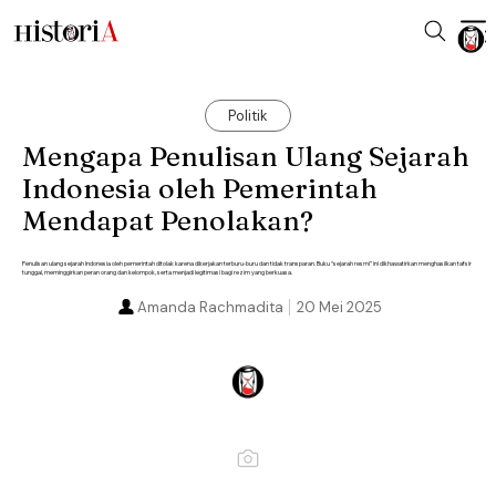
Politik
Mengapa Penulisan Ulang Sejarah
Indonesia oleh Pemerintah
Mendapat Penolakan?
Penulisan ulang sejarah Indonesia oleh pemerintah ditolak karena dikerjakan terburu-buru dan tidak transparan. Buku “sejarah resmi” ini dikhawatirkan menghasilkan tafsir
tunggal, meminggirkan peran orang dan kelompok, serta menjadi legitimasi bagi rezim yang berkuasa.
Amanda Rachmadita
20 Mei 2025