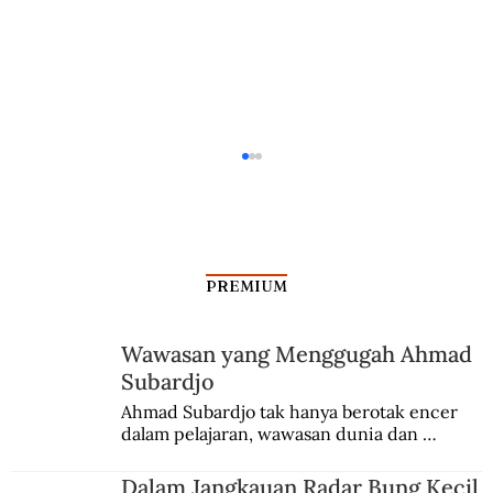
PREMIUM
Wawasan yang Menggugah Ahmad
Subardjo
Ketika Sanggar Masih Menuturkan
Ahmad Subardjo tak hanya berotak encer 
dalam pelajaran, wawasan dunia dan 
Dongeng
kesadaran kebangsaannya tumbuh berkat 
Jules Verne, Multatuli, hingga Sun Yat-sen.
Dalam Jangkauan Radar Bung Kecil