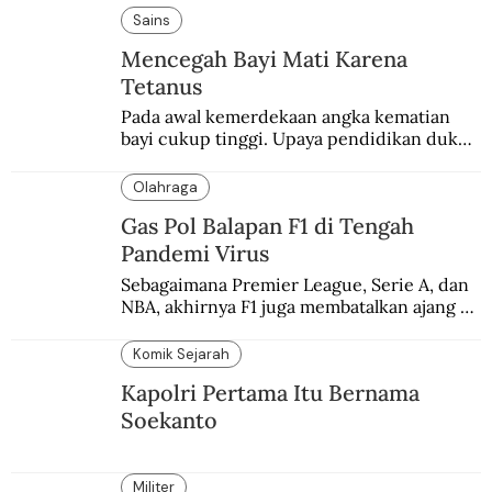
Sains
Mencegah Bayi Mati Karena
Tetanus
Pada awal kemerdekaan angka kematian 
bayi cukup tinggi. Upaya pendidikan dukun 
pun dilakukan lewat Proyek Serpong.
Olahraga
Gas Pol Balapan F1 di Tengah
Pandemi Virus
Sebagaimana Premier League, Serie A, dan 
NBA, akhirnya F1 juga membatalkan ajang 
balapannya. Menghindari pengalaman 
enam dekade lampau.
Komik Sejarah
Kapolri Pertama Itu Bernama
Soekanto
Militer