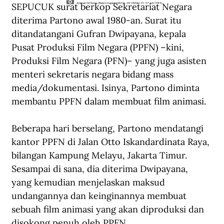
SEPUCUK surat berkop Sekretariat Negara 
Animasi Si Huma. (Repro majalah HAI No. 23/VII Edisi 21-27 Juni 1983).
diterima Partono awal 1980-an. Surat itu 
ditandatangani Gufran Dwipayana, kepala 
Pusat Produksi Film Negara (PPFN) –kini, 
Produksi Film Negara (PFN)– yang juga asisten 
menteri sekretaris negara bidang mass 
media/dokumentasi. Isinya, Partono diminta 
membantu PPFN dalam membuat film animasi.
Beberapa hari berselang, Partono mendatangi 
kantor PPFN di Jalan Otto Iskandardinata Raya, 
bilangan Kampung Melayu, Jakarta Timur. 
Sesampai di sana, dia diterima Dwipayana, 
yang kemudian menjelaskan maksud 
undangannya dan keinginannya membuat 
sebuah film animasi yang akan diproduksi dan 
disokong penuh oleh PPFN.  