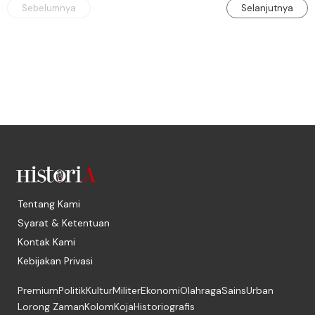
Sebelumnya
Selanjutnya
Tentang Kami
Syarat & Ketentuan
Kontak Kami
Kebijakan Privasi
Premium
Politik
Kultur
Militer
Ekonomi
Olahraga
Sains
Urban
Lorong Zaman
Kolom
Koja
Historiografis