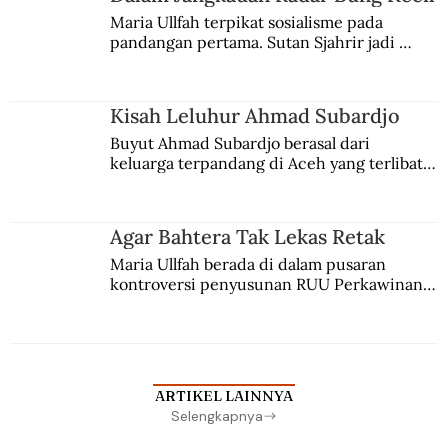
Maria Ullfah terpikat sosialisme pada 
pandangan pertama. Sutan Sjahrir jadi 
comblangnya.
Kisah Leluhur Ahmad Subardjo
Buyut Ahmad Subardjo berasal dari 
keluarga terpandang di Aceh yang terlibat 
persaingan kekuasaan. Dia memilih 
merantau ke Jawa dan menjadi pemuka 
agama Islam. Anaknya mengikuti jejaknya.
Agar Bahtera Tak Lekas Retak
Maria Ullfah berada di dalam pusaran 
kontroversi penyusunan RUU Perkawinan. 
Berbuah manis walau penuh kompromi.
ARTIKEL LAINNYA
Selengkapnya