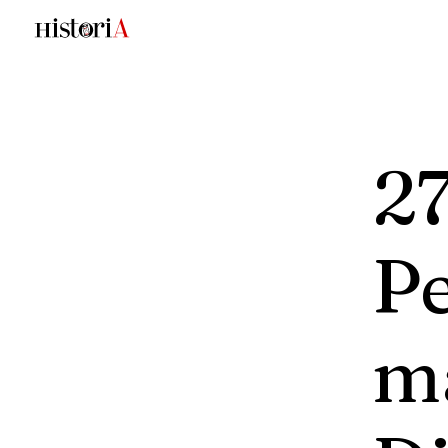
27
P
m