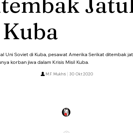
itembak Jatu
i Kuba
l Uni Soviet di Kuba, pesawat Amerika Serikat ditembak jat
nya korban jiwa dalam Krisis Misil Kuba.
M.F. Mukhti
30 Okt 2020