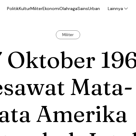
Politik
Kultur
Militer
Ekonomi
Olahraga
Sains
Urban
Lainnya
Militer
 Oktober 196
esawat Mata-
ata Amerika