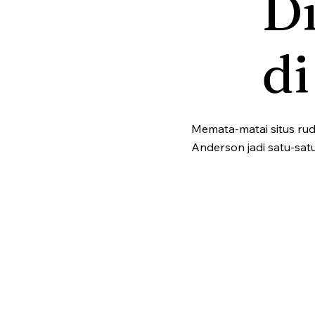
D
d
Memata-matai situs ruda
Anderson jadi satu-satu