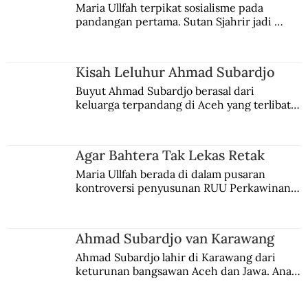
Maria Ullfah terpikat sosialisme pada 
pandangan pertama. Sutan Sjahrir jadi 
comblangnya.
Kisah Leluhur Ahmad Subardjo
Buyut Ahmad Subardjo berasal dari 
keluarga terpandang di Aceh yang terlibat 
persaingan kekuasaan. Dia memilih 
merantau ke Jawa dan menjadi pemuka 
agama Islam. Anaknya mengikuti jejaknya.
Agar Bahtera Tak Lekas Retak
Maria Ullfah berada di dalam pusaran 
kontroversi penyusunan RUU Perkawinan. 
Berbuah manis walau penuh kompromi.
Ahmad Subardjo van Karawang
Ahmad Subardjo lahir di Karawang dari 
keturunan bangsawan Aceh dan Jawa. Anak 
kesayangan mantri polisi ini pindah ke 
Batavia untuk melanjutkan pendidikan di 