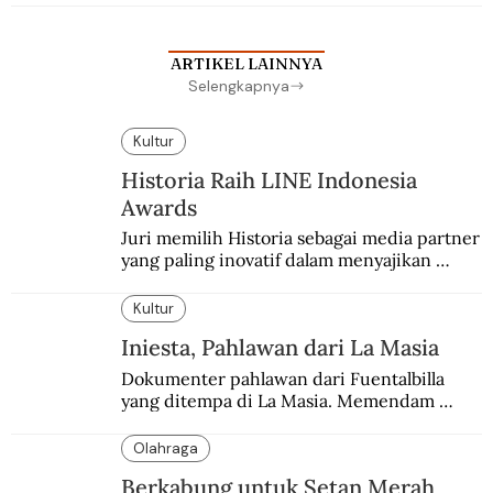
sekolah Belanda.
ARTIKEL LAINNYA
Selengkapnya
Kultur
Historia Raih LINE Indonesia
Awards
Juri memilih Historia sebagai media partner 
yang paling inovatif dalam menyajikan 
konten sejarah populer
Kultur
Iniesta, Pahlawan dari La Masia
Dokumenter pahlawan dari Fuentalbilla 
yang ditempa di La Masia. Memendam 
beban psikis di balik sifatnya yang kalem 
dan dingin.
Olahraga
Berkabung untuk Setan Merah