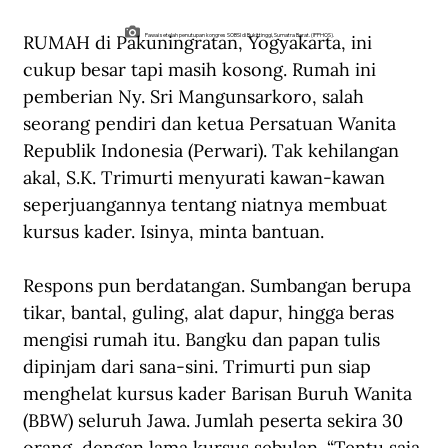
RUMAH di Pakuningratan, Yogyakarta, ini 
Pawai setelah penutupan kongres SOBSI di Bukittinggi, Sumatra Barat. (IPPHOS).
cukup besar tapi masih kosong. Rumah ini 
pemberian Ny. Sri Mangunsarkoro, salah 
seorang pendiri dan ketua Persatuan Wanita 
Republik Indonesia (Perwari). Tak kehilangan 
akal, S.K. Trimurti menyurati kawan-kawan 
seperjuangannya tentang niatnya membuat 
kursus kader. Isinya, minta bantuan.
Respons pun berdatangan. Sumbangan berupa 
tikar, bantal, guling, alat dapur, hingga beras 
mengisi rumah itu. Bangku dan papan tulis 
dipinjam dari sana-sini. Trimurti pun siap 
menghelat kursus kader Barisan Buruh Wanita 
(BBW) seluruh Jawa. Jumlah peserta sekira 30 
orang, dengan lama kursus sebulan. “Tentu saja 