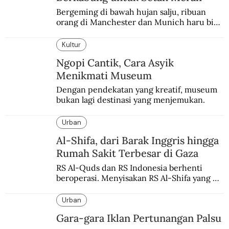
Bergeming di bawah hujan salju, ribuan 
orang di Manchester dan Munich haru biru 
mengenang 60 tahun tragedi yang 
menimpa MU.
Kultur
Ngopi Cantik, Cara Asyik
Menikmati Museum
Dengan pendekatan yang kreatif, museum 
bukan lagi destinasi yang menjemukan.
Urban
Al-Shifa, dari Barak Inggris hingga
Rumah Sakit Terbesar di Gaza
RS Al-Quds dan RS Indonesia berhenti 
beroperasi. Menyisakan RS Al-Shifa yang 
bertahan di kota Gaza.
Urban
Gara-gara Iklan Pertunangan Palsu