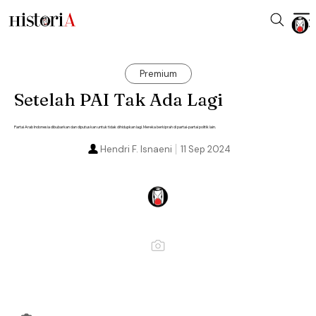
Premium
Setelah PAI Tak Ada Lagi
Partai Arab Indonesia dibubarkan dan diputuskan untuk tidak dihidupkan lagi. Mereka berkiprah di partai-partai politik lain.
Hendri F. Isnaeni
11 Sep 2024