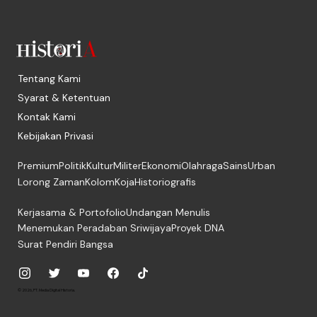
Tentang Kami
Syarat & Ketentuan
Kontak Kami
Kebijakan Privasi
Premium
Politik
Kultur
Militer
Ekonomi
Olahraga
Sains
Urban
Lorong Zaman
Kolom
Koja
Historiografis
Kerjasama & Portofolio
Undangan Menulis
Menemukan Peradaban Sriwijaya
Proyek DNA
Surat Pendiri Bangsa
© 2026, PT. Media Digital Historia.