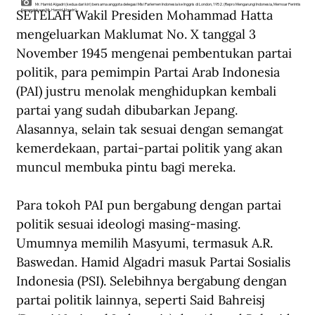
Mr. Hamid Algadri (kedua dari kiri) bersama anggota delegasi Misi Parlemen Indonesia ke Inggris di London, 1952. (Repro Mengarungi Indonesia, Memoar Perintis
SETELAH Wakil Presiden Mohammad Hatta 
Kemerdekaan Mr. Hamid Algadri).
mengeluarkan Maklumat No. X tanggal 3 
November 1945 mengenai pembentukan partai 
politik, para pemimpin Partai Arab Indonesia 
(PAI) justru menolak menghidupkan kembali 
partai yang sudah dibubarkan Jepang. 
Alasannya, selain tak sesuai dengan semangat 
kemerdekaan, partai-partai politik yang akan 
muncul membuka pintu bagi mereka.  
Para tokoh PAI pun bergabung dengan partai 
politik sesuai ideologi masing-masing. 
Umumnya memilih Masyumi, termasuk A.R. 
Baswedan. Hamid Algadri masuk Partai Sosialis 
Indonesia (PSI). Selebihnya bergabung dengan 
partai politik lainnya, seperti Said Bahreisj 