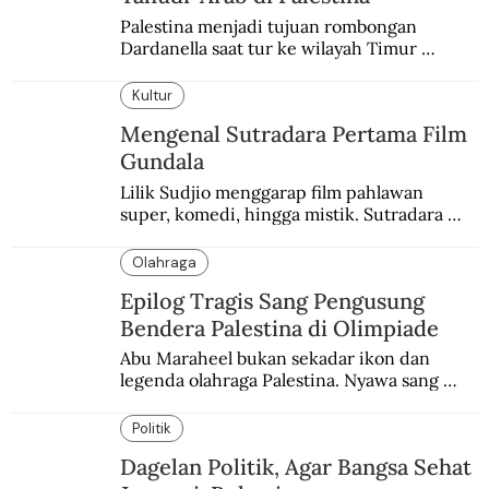
Palestina menjadi tujuan rombongan 
Dardanella saat tur ke wilayah Timur 
Tengah. Di sana mereka menjadi saksi 
ketegangan antara orang Yahudi dan 
Kultur
penduduk Arab.
Mengenal Sutradara Pertama Film
Gundala
Lilik Sudjio menggarap film pahlawan 
super, komedi, hingga mistik. Sutradara 
terbaik yang kurang dilirik.
Olahraga
Epilog Tragis Sang Pengusung
Bendera Palestina di Olimpiade
Abu Maraheel bukan sekadar ikon dan 
legenda olahraga Palestina. Nyawa sang 
Olimpian tak tertolong setelah Israel 
memblokade Rafah.
Politik
Dagelan Politik, Agar Bangsa Sehat