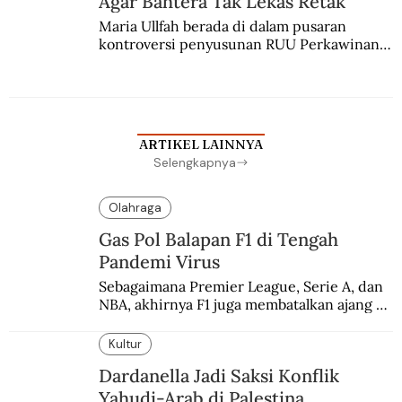
Agar Bahtera Tak Lekas Retak
Maria Ullfah berada di dalam pusaran 
kontroversi penyusunan RUU Perkawinan. 
Berbuah manis walau penuh kompromi.
ARTIKEL LAINNYA
Selengkapnya
Olahraga
Gas Pol Balapan F1 di Tengah
Pandemi Virus
Sebagaimana Premier League, Serie A, dan 
NBA, akhirnya F1 juga membatalkan ajang 
balapannya. Menghindari pengalaman 
enam dekade lampau.
Kultur
Dardanella Jadi Saksi Konflik
Yahudi-Arab di Palestina