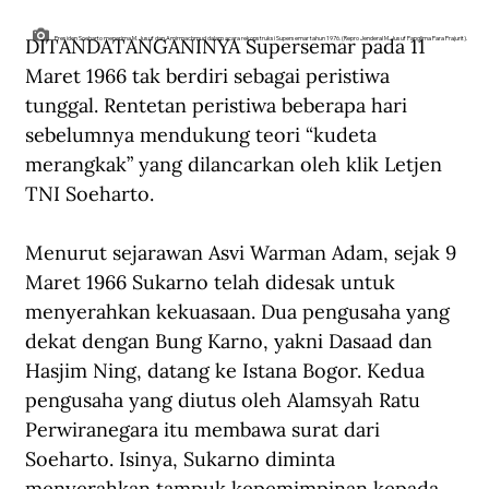
DITANDATANGANINYA Supersemar pada 11 
Presiden Soeharto menerima M. Jusuf dan Amirmachmud dalam acara rekonstruksi Supersemar tahun 1976. (Repro Jenderal M. Jusuf Panglima Para Prajurit).
Maret 1966 tak berdiri sebagai peristiwa 
tunggal. Rentetan peristiwa beberapa hari 
sebelumnya mendukung teori “kudeta 
merangkak” yang dilancarkan oleh klik Letjen 
TNI Soeharto.
Menurut sejarawan Asvi Warman Adam, sejak 9 
Maret 1966 Sukarno telah didesak untuk 
menyerahkan kekuasaan. Dua pengusaha yang 
dekat dengan Bung Karno, yakni Dasaad dan 
Hasjim Ning, datang ke Istana Bogor. Kedua 
pengusaha yang diutus oleh Alamsyah Ratu 
Perwiranegara itu membawa surat dari 
Soeharto. Isinya, Sukarno diminta 
menyerahkan tampuk kepemimpinan kepada 