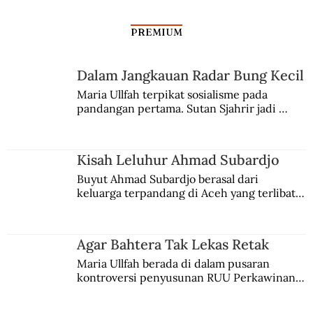
PREMIUM
Dalam Jangkauan Radar Bung Kecil
Kontroversi Seputar Supersemar
Maria Ullfah terpikat sosialisme pada 
pandangan pertama. Sutan Sjahrir jadi 
comblangnya.
Kisah Leluhur Ahmad Subardjo
Buyut Ahmad Subardjo berasal dari 
keluarga terpandang di Aceh yang terlibat 
persaingan kekuasaan. Dia memilih 
merantau ke Jawa dan menjadi pemuka 
agama Islam. Anaknya mengikuti jejaknya.
Agar Bahtera Tak Lekas Retak
Maria Ullfah berada di dalam pusaran 
kontroversi penyusunan RUU Perkawinan. 
Berbuah manis walau penuh kompromi.