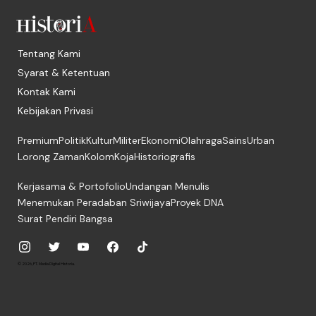
Tentang Kami
Syarat & Ketentuan
Kontak Kami
Kebijakan Privasi
Premium
Politik
Kultur
Militer
Ekonomi
Olahraga
Sains
Urban
Lorong Zaman
Kolom
Koja
Historiografis
Kerjasama & Portofolio
Undangan Menulis
Menemukan Peradaban Sriwijaya
Proyek DNA
Surat Pendiri Bangsa
© 2026, PT. Media Digital Historia.