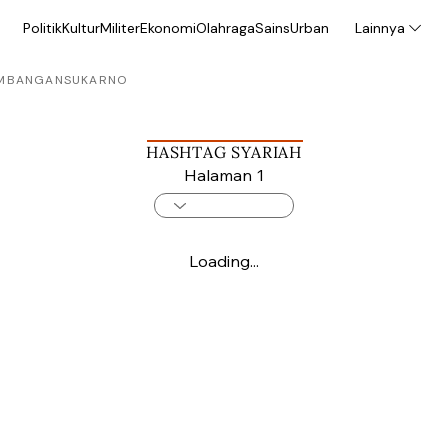
Politik
Kultur
Militer
Ekonomi
Olahraga
Sains
Urban
Lainnya
MBANGAN
SUKARNO
HASHTAG SYARIAH
Halaman 1
Loading...