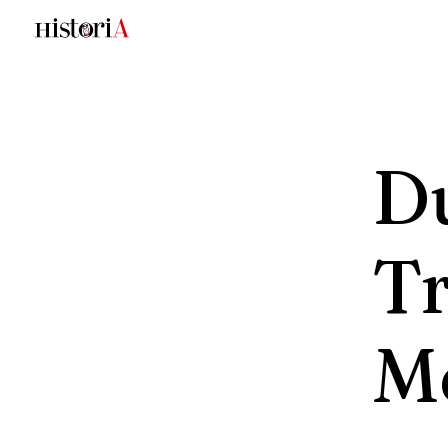
D
Tr
M