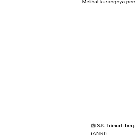
Melihat kurangnya pema
S.K. Trimurti be
(ANRI).