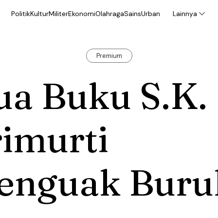
Politik
Kultur
Militer
Ekonomi
Olahraga
Sains
Urban
Lainnya
Premium
ua Buku S.K.
imurti
enguak Buru