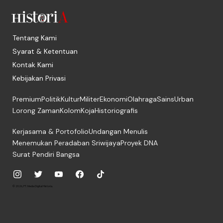
Tentang Kami
Syarat & Ketentuan
Kontak Kami
Kebijakan Privasi
Premium
Politik
Kultur
Militer
Ekonomi
Olahraga
Sains
Urban
Lorong Zaman
Kolom
Koja
Historiografis
Kerjasama & Portofolio
Undangan Menulis
Menemukan Peradaban Sriwijaya
Proyek DNA
Surat Pendiri Bangsa
© 2026, PT. Media Digital Historia.