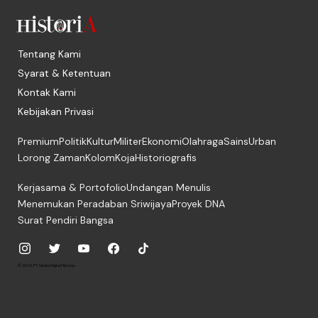
Tentang Kami
Syarat & Ketentuan
Kontak Kami
Kebijakan Privasi
Premium
Politik
Kultur
Militer
Ekonomi
Olahraga
Sains
Urban
Lorong Zaman
Kolom
Koja
Historiografis
Kerjasama & Portofolio
Undangan Menulis
Menemukan Peradaban Sriwijaya
Proyek DNA
Surat Pendiri Bangsa
© 2026, PT. Media Digital Historia.