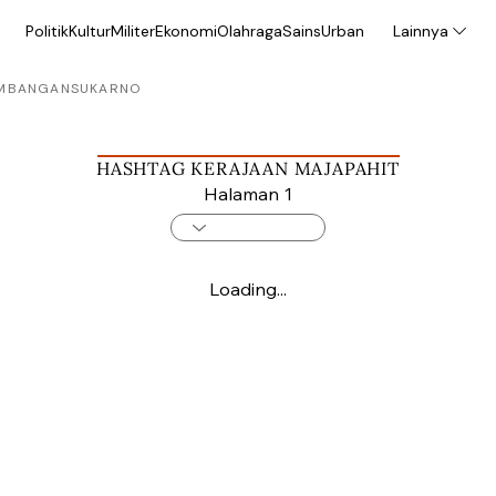
Politik
Kultur
Militer
Ekonomi
Olahraga
Sains
Urban
Lainnya
MBANGAN
SUKARNO
HASHTAG KERAJAAN MAJAPAHIT
Halaman 1
Loading...