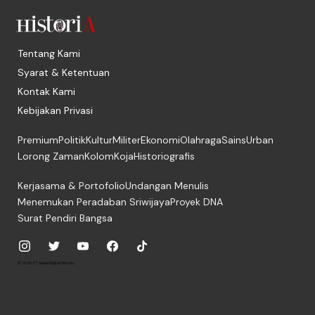
Tentang Kami
Syarat & Ketentuan
Kontak Kami
Kebijakan Privasi
Premium
Politik
Kultur
Militer
Ekonomi
Olahraga
Sains
Urban
Lorong Zaman
Kolom
Koja
Historiografis
Kerjasama & Portofolio
Undangan Menulis
Menemukan Peradaban Sriwijaya
Proyek DNA
Surat Pendiri Bangsa
© 2026, PT. Media Digital Historia.