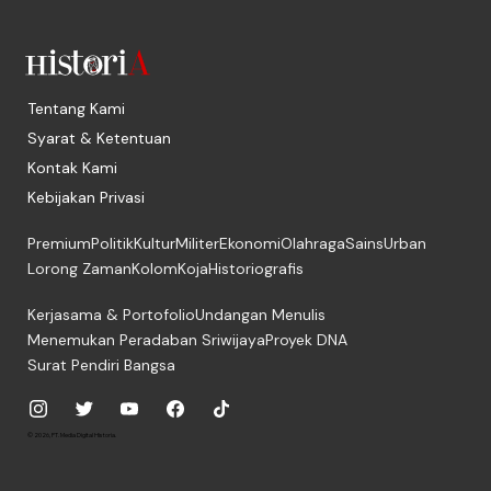
Tentang Kami
Syarat & Ketentuan
Kontak Kami
Kebijakan Privasi
Premium
Politik
Kultur
Militer
Ekonomi
Olahraga
Sains
Urban
Lorong Zaman
Kolom
Koja
Historiografis
Kerjasama & Portofolio
Undangan Menulis
Menemukan Peradaban Sriwijaya
Proyek DNA
Surat Pendiri Bangsa
© 2026, PT. Media Digital Historia.