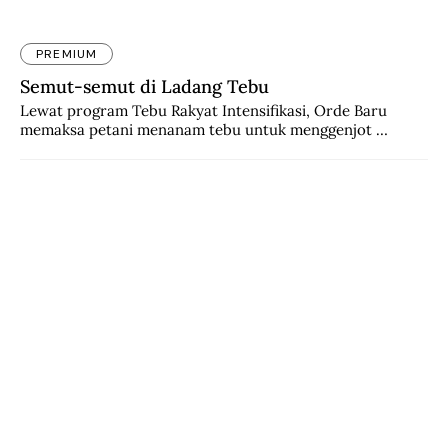
PREMIUM
Semut-semut di Ladang Tebu
Lewat program Tebu Rakyat Intensifikasi, Orde Baru 
memaksa petani menanam tebu untuk menggenjot 
produksi gula. Petani kapok dan makin miskin.
Sebelumnya
Selanjutnya