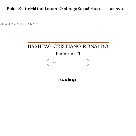
Politik
Kultur
Militer
Ekonomi
Olahraga
Sains
Urban
Lainnya
MBANGAN
SUKARNO
HASHTAG CRISTIANO RONALDO
Halaman 1
Loading...