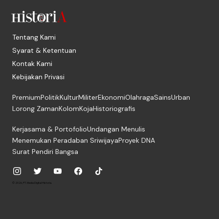
Tentang Kami
Syarat & Ketentuan
Kontak Kami
Kebijakan Privasi
Premium
Politik
Kultur
Militer
Ekonomi
Olahraga
Sains
Urban
Lorong Zaman
Kolom
Koja
Historiografis
Kerjasama & Portofolio
Undangan Menulis
Menemukan Peradaban Sriwijaya
Proyek DNA
Surat Pendiri Bangsa
© 2026, PT. Media Digital Historia.