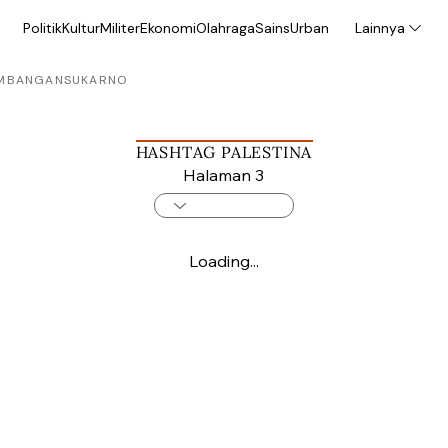
Politik
Kultur
Militer
Ekonomi
Olahraga
Sains
Urban
Lainnya
MBANGAN
SUKARNO
HASHTAG PALESTINA
Halaman 3
Loading...