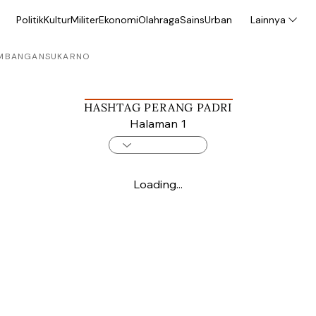
Politik
Kultur
Militer
Ekonomi
Olahraga
Sains
Urban
Lainnya
MBANGAN
SUKARNO
HASHTAG PERANG PADRI
Halaman 1
Loading...