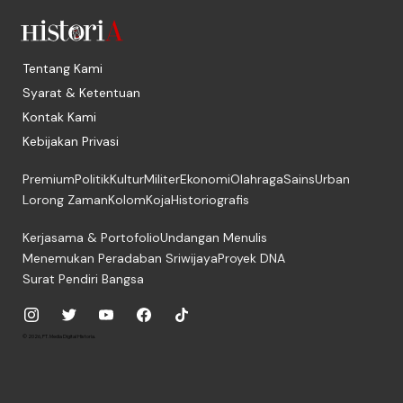
Tentang Kami
Syarat & Ketentuan
Kontak Kami
Kebijakan Privasi
Premium
Politik
Kultur
Militer
Ekonomi
Olahraga
Sains
Urban
Lorong Zaman
Kolom
Koja
Historiografis
Kerjasama & Portofolio
Undangan Menulis
Menemukan Peradaban Sriwijaya
Proyek DNA
Surat Pendiri Bangsa
© 2026, PT. Media Digital Historia.