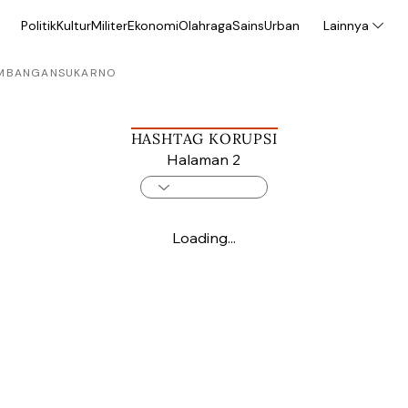
Politik
Kultur
Militer
Ekonomi
Olahraga
Sains
Urban
Lainnya
MBANGAN
SUKARNO
HASHTAG KORUPSI
Halaman 2
Loading...