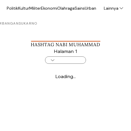
Politik
Kultur
Militer
Ekonomi
Olahraga
Sains
Urban
Lainnya
MBANGAN
SUKARNO
HASHTAG NABI MUHAMMAD
Halaman 1
Loading...