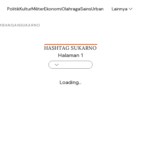
Politik
Kultur
Militer
Ekonomi
Olahraga
Sains
Urban
Lainnya
MBANGAN
SUKARNO
HASHTAG SUKARNO
Halaman 1
Loading...