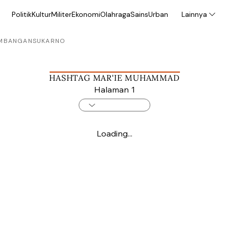
Politik
Kultur
Militer
Ekonomi
Olahraga
Sains
Urban
Lainnya
MBANGAN
SUKARNO
HASHTAG MAR'IE MUHAMMAD
Halaman 1
Loading...