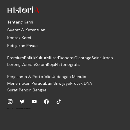
Tentang Kami
Syarat & Ketentuan
Kontak Kami
Kebijakan Privasi
Premium
Politik
Kultur
Militer
Ekonomi
Olahraga
Sains
Urban
Lorong Zaman
Kolom
Koja
Historiografis
Kerjasama & Portofolio
Undangan Menulis
Menemukan Peradaban Sriwijaya
Proyek DNA
Surat Pendiri Bangsa
© 2026, PT. Media Digital Historia.