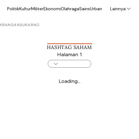
Politik
Kultur
Militer
Ekonomi
Olahraga
Sains
Urban
Lainnya
MBANGAN
SUKARNO
HASHTAG SAHAM
Halaman 1
Loading...