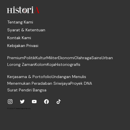
Tentang Kami
Syarat & Ketentuan
Kontak Kami
Kebijakan Privasi
Premium
Politik
Kultur
Militer
Ekonomi
Olahraga
Sains
Urban
Lorong Zaman
Kolom
Koja
Historiografis
Kerjasama & Portofolio
Undangan Menulis
Menemukan Peradaban Sriwijaya
Proyek DNA
Surat Pendiri Bangsa
© 2026, PT. Media Digital Historia.