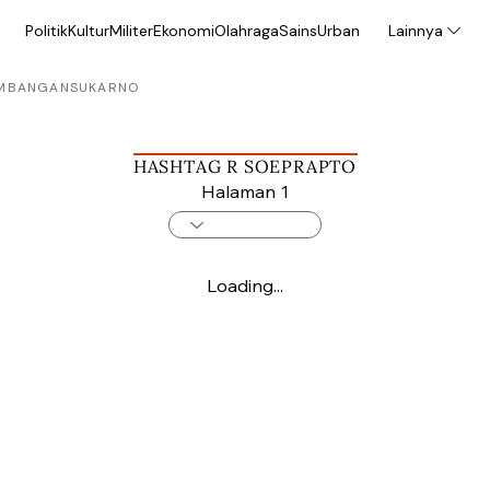
Politik
Kultur
Militer
Ekonomi
Olahraga
Sains
Urban
Lainnya
MBANGAN
SUKARNO
HASHTAG R SOEPRAPTO
Halaman 1
Loading...