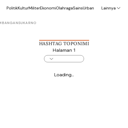
Politik
Kultur
Militer
Ekonomi
Olahraga
Sains
Urban
Lainnya
MBANGAN
SUKARNO
HASHTAG TOPONIMI
Halaman 1
Loading...