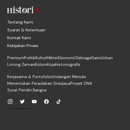
Tentang Kami
Syarat & Ketentuan
Kontak Kami
Kebijakan Privasi
Premium
Politik
Kultur
Militer
Ekonomi
Olahraga
Sains
Urban
Lorong Zaman
Kolom
Koja
Historiografis
Kerjasama & Portofolio
Undangan Menulis
Menemukan Peradaban Sriwijaya
Proyek DNA
Surat Pendiri Bangsa
© 2026, PT. Media Digital Historia.