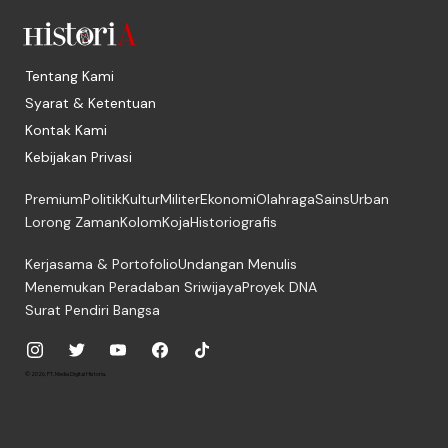
Tentang Kami
Syarat & Ketentuan
Kontak Kami
Kebijakan Privasi
Premium
Politik
Kultur
Militer
Ekonomi
Olahraga
Sains
Urban
Lorong Zaman
Kolom
Koja
Historiografis
Kerjasama & Portofolio
Undangan Menulis
Menemukan Peradaban Sriwijaya
Proyek DNA
Surat Pendiri Bangsa
© 2026, PT. Media Digital Historia.