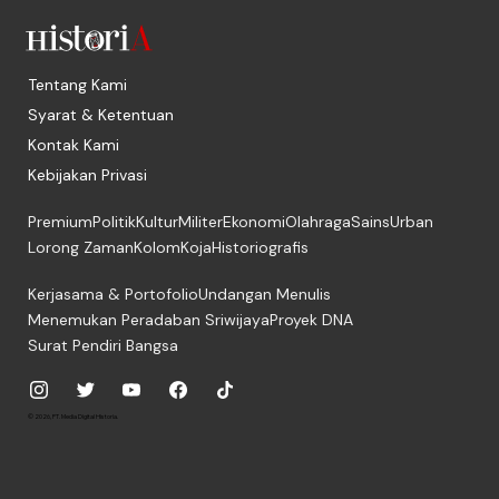
Tentang Kami
Syarat & Ketentuan
Kontak Kami
Kebijakan Privasi
Premium
Politik
Kultur
Militer
Ekonomi
Olahraga
Sains
Urban
Lorong Zaman
Kolom
Koja
Historiografis
Kerjasama & Portofolio
Undangan Menulis
Menemukan Peradaban Sriwijaya
Proyek DNA
Surat Pendiri Bangsa
© 2026, PT. Media Digital Historia.