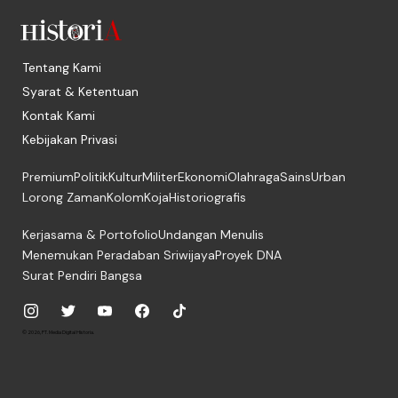
Tentang Kami
Syarat & Ketentuan
Kontak Kami
Kebijakan Privasi
Premium
Politik
Kultur
Militer
Ekonomi
Olahraga
Sains
Urban
Lorong Zaman
Kolom
Koja
Historiografis
Kerjasama & Portofolio
Undangan Menulis
Menemukan Peradaban Sriwijaya
Proyek DNA
Surat Pendiri Bangsa
© 2026, PT. Media Digital Historia.