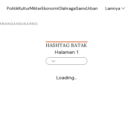
Politik
Kultur
Militer
Ekonomi
Olahraga
Sains
Urban
Lainnya
MBANGAN
SUKARNO
HASHTAG BATAK
Halaman 1
Loading...